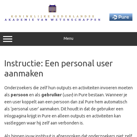
Skip
to
content
Menu
Instructie: Een personal user
aanmaken
Onderzoekers die zelf hun outputs en activiteiten invoeren moeten
als
persoon
en als
gebruiker
(
user
) in Pure bestaan. Wanneer je
een user koppelt aan een persoon dan zal Pure hem automatisch
als ‘personal user’ aanmaken. Dit houdt in dat de gebruiker een
inlogpagina krijgt in Pure en alleen outputs en activiteiten kan
vastleggen waar hij zelf aan verbonden is.
Als binnen jouw instituut is afgesproken dat onderzoekers niet zelf