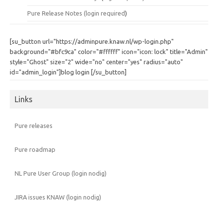
Pure Release Notes (
login required
)
[su_button url="https://adminpure.knaw.nl/wp-login.php"
background="#bfc9ca" color="#ffffff" icon="icon: lock" title="Admin"
style="Ghost" size="2" wide="no" center="yes" radius="auto"
id="admin_login"]blog login [/su_button]
Links
Pure releases
Pure roadmap
NL Pure User Group (login nodig)
JIRA issues KNAW (login nodig)