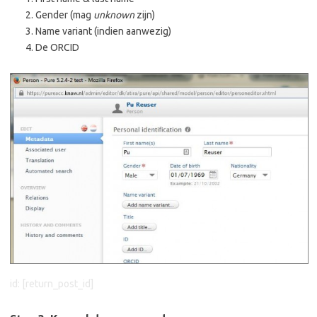
Gender (mag
unknown
zijn)
Name variant (indien aanwezig)
De ORCID
id: [return_post_id]