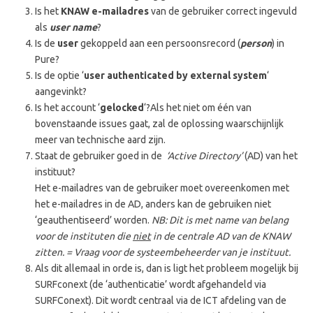
Is het
KNAW e-mailadres
van de gebruiker correct ingevuld
als
user name
?
Is de
user
gekoppeld aan een persoonsrecord (
person
) in
Pure?
Is de optie ‘
user authenticated by external system
‘
aangevinkt?
Is het account ‘
gelocked
‘?Als het niet om één van
bovenstaande issues gaat, zal de oplossing waarschijnlijk
meer van technische aard zijn.
Staat de gebruiker goed in de
‘
Active Directory’
(AD) van het
instituut?
Het e-mailadres van de gebruiker moet overeenkomen met
het e-mailadres in de AD, anders kan de gebruiken niet
‘geauthentiseerd’ worden.
NB: Dit is met name van belang
voor de instituten die
niet
in de centrale AD van de KNAW
zitten. = Vraag voor de systeembeheerder van je instituut.
Als dit allemaal in orde is, dan is ligt het probleem mogelijk bij
SURFconext (de ‘authenticatie’ wordt afgehandeld via
SURFConext). Dit wordt centraal via de ICT afdeling van de