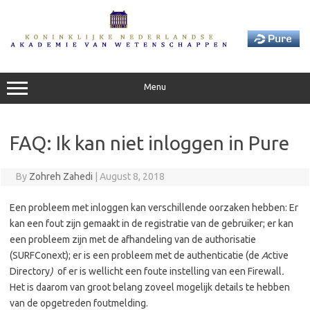
Skip
to
content
Menu
FAQ: Ik kan niet inloggen in Pure
By
Zohreh Zahedi
|
August 8, 2018
Een probleem met inloggen kan verschillende oorzaken hebben: Er
kan een fout zijn gemaakt in de registratie van de gebruiker; er kan
een probleem zijn met de afhandeling van de authorisatie
(SURFConext); er is een probleem met de authenticatie (de
A
ctive
Directory
)
of er is wellicht een foute instelling van een Firewall
.
Het is daarom van groot belang zoveel mogelijk details te hebben
van de opgetreden foutmelding.