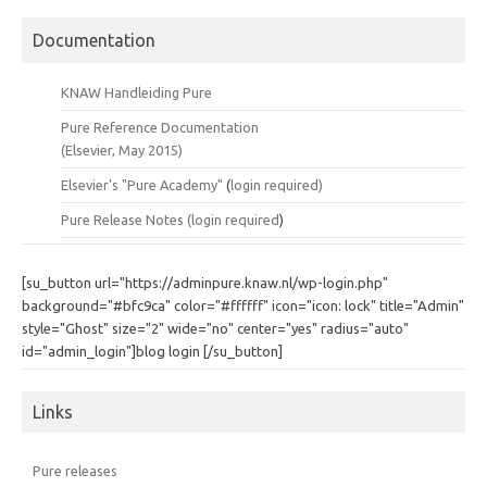
Documentation
KNAW Handleiding Pure
Pure Reference Documentation
(Elsevier, May 2015)
Elsevier's "Pure Academy"
(
login required)
Pure Release Notes (
login required
)
[su_button url="https://adminpure.knaw.nl/wp-login.php"
background="#bfc9ca" color="#ffffff" icon="icon: lock" title="Admin"
style="Ghost" size="2" wide="no" center="yes" radius="auto"
id="admin_login"]blog login [/su_button]
Links
Pure releases