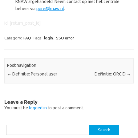
KNAW afgehandeld. Neem contact op met het centrale
beheer via
pure@knaw.nl
.
id: [return_post_id]
Category:
FAQ
Tags:
login
,
SSO error
Post navigation
←
Definitie: Personal user
Definitie: ORCID
→
Leave a Reply
You must be
logged in
to post a comment.
Search
for: