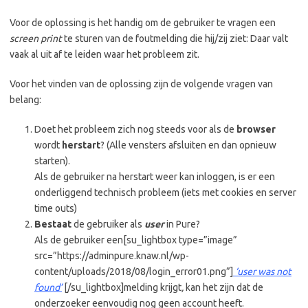
Voor de oplossing is het handig om de gebruiker te vragen een
screen print
te sturen van de foutmelding die hij/zij ziet: Daar valt
vaak al uit af te leiden waar het probleem zit.
Voor het vinden van de oplossing zijn de volgende vragen van
belang:
Doet het probleem zich nog steeds voor als de
browser
wordt
herstart
? (Alle vensters afsluiten en dan opnieuw
starten).
Als de gebruiker na herstart weer kan inloggen, is er een
onderliggend technisch probleem (iets met cookies en server
time outs)
Bestaat
de gebruiker als
user
in Pure?
Als de gebruiker een[su_lightbox type=”image”
src=”https://adminpure.knaw.nl/wp-
content/uploads/2018/08/login_error01.png”]
‘user was not
found’
[/su_lightbox]melding krijgt
,
kan het zijn dat de
onderzoeker eenvoudig nog geen account heeft.