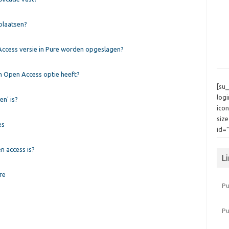
plaatsen?
Access versie in Pure worden opgeslagen?
en Open Access optie heeft?
[su
log
en' is?
icon
siz
es
id=
en access is?
L
re
Pu
P