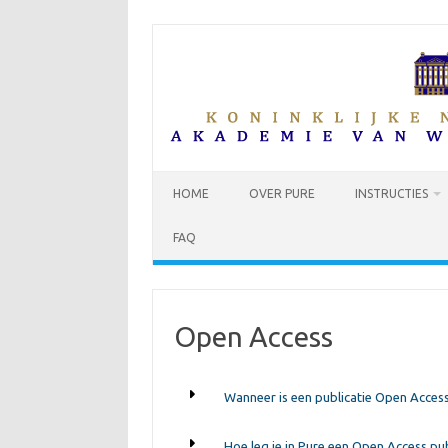
Skip
to
content
HOME
OVER PURE
INSTRUCTIES
FAQ
Open Access
Wanneer is een publicatie Open Acces
Hoe leg je in Pure een Open Access pub