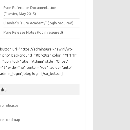
Pure Reference Documentation
(Elsevier, May 2015)
Elsevier's "Pure Academy"
(
login required)
Pure Release Notes (
login required
)
_button url="https://adminpure.knaw.nl/wp-
in.php" background="#bfc9ca" color="#ffffff"
="icon: lock" title="Admin" style="Ghost"
e="2" wide="no" center="yes" radius="auto"
"admin_login"]blog login [/su_button]
inks
re releases
ure roadmap