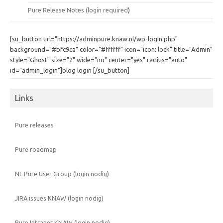
Pure Release Notes (
login required
)
[su_button url="https://adminpure.knaw.nl/wp-login.php"
background="#bfc9ca" color="#ffffff" icon="icon: lock" title="Admin"
style="Ghost" size="2" wide="no" center="yes" radius="auto"
id="admin_login"]blog login [/su_button]
Links
Pure releases
Pure roadmap
NL Pure User Group (login nodig)
JIRA issues KNAW (login nodig)
Pure Intranet KNAW (login nodig)