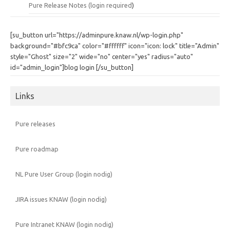
Pure Release Notes (
login required
)
[su_button url="https://adminpure.knaw.nl/wp-login.php"
background="#bfc9ca" color="#ffffff" icon="icon: lock" title="Admin"
style="Ghost" size="2" wide="no" center="yes" radius="auto"
id="admin_login"]blog login [/su_button]
Links
Pure releases
Pure roadmap
NL Pure User Group (login nodig)
JIRA issues KNAW (login nodig)
Pure Intranet KNAW (login nodig)