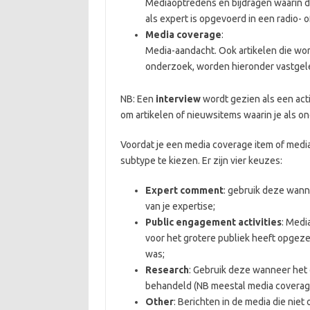
Mediaoptredens en bijdragen waarin d
als expert is opgevoerd in een radio- 
Media coverage
:
Media-aandacht. Ook artikelen die wo
onderzoek, worden hieronder vastgel
NB: Een
interview
wordt gezien als een acti
om artikelen of nieuwsitems waarin je als o
Voordat je een media coverage item of media
subtype te kiezen. Er zijn vier keuzes:
Expert comment
: gebruik deze wann
van je expertise;
Public engagement activities
: Medi
voor het grotere publiek heeft opgezet
was;
Research
: Gebruik deze wanneer het
behandeld (NB meestal media coverag
Other
: Berichten in de media die nie