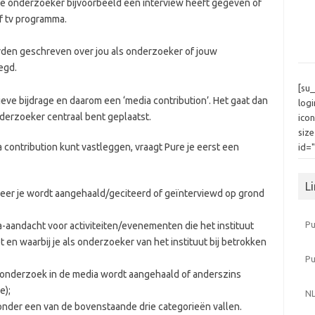
e onderzoeker bijvoorbeeld een interview heeft gegeven of
of tv programma.
rden geschreven over jou als onderzoeker of jouw
egd.
[su
eve bijdrage en daarom een ‘media contribution’. Het gaat dan
log
nderzoeker centraal bent geplaatst.
icon
siz
 contribution kunt vastleggen, vraagt Pure je eerst een
id=
L
eer je wordt aangehaald/geciteerd of geïnterviewd op grond
Pu
a-aandacht voor activiteiten/evenementen die het instituut
 en waarbij je als onderzoeker van het instituut bij betrokken
P
 onderzoek in de media wordt aangehaald of anderszins
e);
NL
t onder een van de bovenstaande drie categorieën vallen.