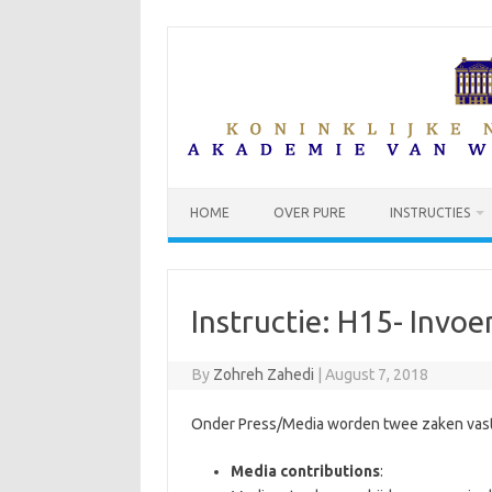
Skip
to
content
HOME
OVER PURE
INSTRUCTIES
Instructie: H15- Invo
By
Zohreh Zahedi
|
August 7, 2018
Onder Press/Media worden twee zaken vas
Media contributions
: