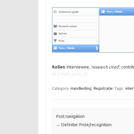
Rollen
: interviewee,
‘research cited’
, contri
id: [return_post_id]
Category:
Handleiding
Registratie
Tags:
inte
Post navigation
←
Definitie: Prize/recognition