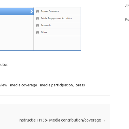
JI
Pu
butor.
rview
,
media coverage
,
media participation
,
press
Instructie: H15b- Media contribution/coverage
→