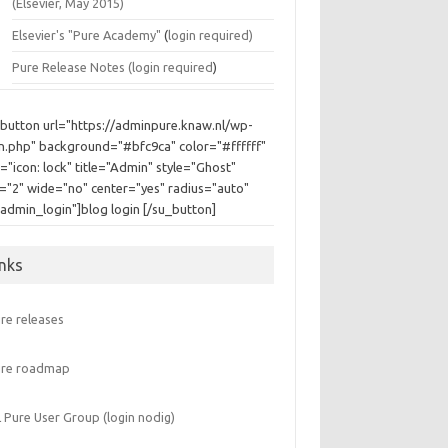
(Elsevier, May 2015)
Elsevier's "Pure Academy"
(
login required)
Pure Release Notes (
login required
)
_button url="https://adminpure.knaw.nl/wp-
in.php" background="#bfc9ca" color="#ffffff"
="icon: lock" title="Admin" style="Ghost"
e="2" wide="no" center="yes" radius="auto"
"admin_login"]blog login [/su_button]
inks
re releases
ure roadmap
 Pure User Group (login nodig)