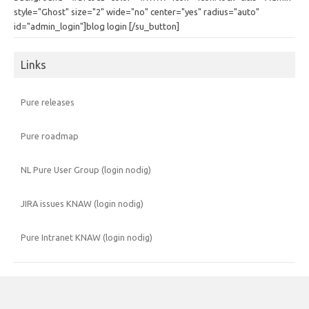
style="Ghost" size="2" wide="no" center="yes" radius="auto"
id="admin_login"]blog login [/su_button]
Links
Pure releases
Pure roadmap
NL Pure User Group (login nodig)
JIRA issues KNAW (login nodig)
Pure Intranet KNAW (login nodig)