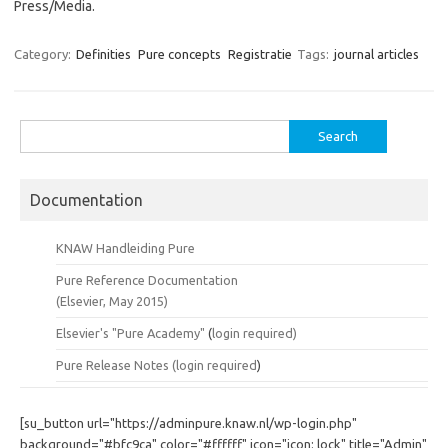
Press/Media.
Category:
Definities
Pure concepts
Registratie
Tags:
journal articles
Search
for:
Documentation
KNAW Handleiding Pure
Pure Reference Documentation
(Elsevier, May 2015)
Elsevier's "Pure Academy"
(
login required)
Pure Release Notes (
login required
)
[su_button url="https://adminpure.knaw.nl/wp-login.php"
background="#bfc9ca" color="#ffffff" icon="icon: lock" title="Admin"