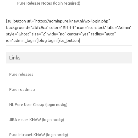
Pure Release Notes (
login required
)
[su_button url="https://adminpure.knaw.nl/wp-login.php"
background="#bfc9ca" color="#ffffff" icon="icon: lock" title="Admin"
style="Ghost" size="2" wide="no" center="yes" radius="auto"
id="admin_login"]blog login [/su_button]
Links
Pure releases
Pure roadmap
NL Pure User Group (login nodig)
JIRA issues KNAW (login nodig)
Pure Intranet KNAW (login nodig)