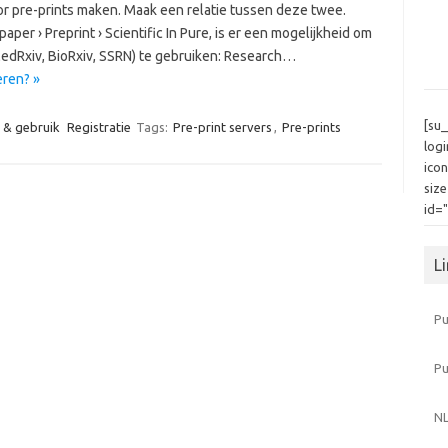
or pre-prints maken. Maak een relatie tussen deze twee.
er › Preprint › Scientific In Pure, is er een mogelijkheid om
 MedRxiv, BioRxiv, SSRN) te gebruiken: Research…
eren? »
[su
e & gebruik
Registratie
Tags:
Pre-print servers
,
Pre-prints
log
icon
siz
id=
L
Pu
P
NL