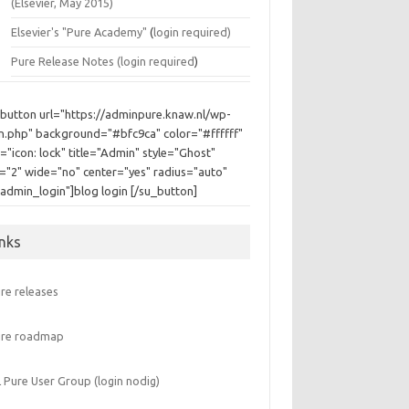
(Elsevier, May 2015)
Elsevier's "Pure Academy"
(
login required)
Pure Release Notes (
login required
)
_button url="https://adminpure.knaw.nl/wp-
in.php" background="#bfc9ca" color="#ffffff"
="icon: lock" title="Admin" style="Ghost"
e="2" wide="no" center="yes" radius="auto"
"admin_login"]blog login [/su_button]
inks
re releases
ure roadmap
 Pure User Group (login nodig)