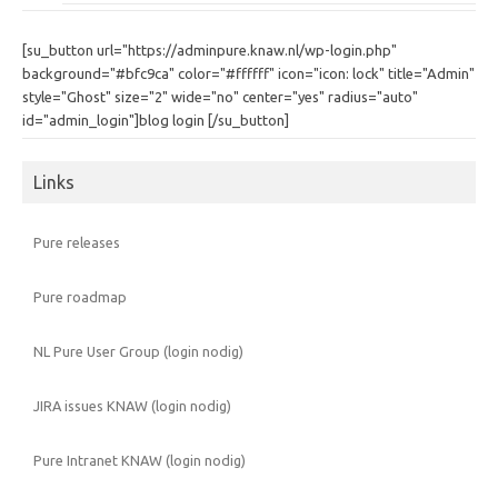
[su_button url="https://adminpure.knaw.nl/wp-login.php"
background="#bfc9ca" color="#ffffff" icon="icon: lock" title="Admin"
style="Ghost" size="2" wide="no" center="yes" radius="auto"
id="admin_login"]blog login [/su_button]
Links
Pure releases
Pure roadmap
NL Pure User Group (login nodig)
JIRA issues KNAW (login nodig)
Pure Intranet KNAW (login nodig)