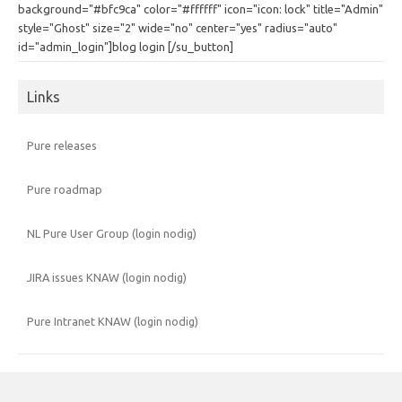
background="#bfc9ca" color="#ffffff" icon="icon: lock" title="Admin"
style="Ghost" size="2" wide="no" center="yes" radius="auto"
id="admin_login"]blog login [/su_button]
Links
Pure releases
Pure roadmap
NL Pure User Group (login nodig)
JIRA issues KNAW (login nodig)
Pure Intranet KNAW (login nodig)