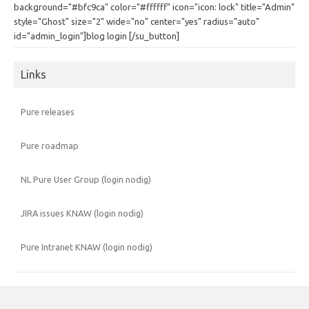
background="#bfc9ca" color="#ffffff" icon="icon: lock" title="Admin"
style="Ghost" size="2" wide="no" center="yes" radius="auto"
id="admin_login"]blog login [/su_button]
Links
Pure releases
Pure roadmap
NL Pure User Group (login nodig)
JIRA issues KNAW (login nodig)
Pure Intranet KNAW (login nodig)