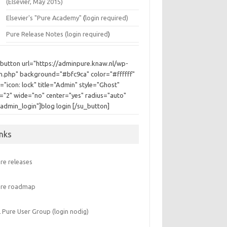
(Elsevier, May 2015)
Elsevier's "Pure Academy"
(
login required)
Pure Release Notes (
login required
)
_button url="https://adminpure.knaw.nl/wp-
in.php" background="#bfc9ca" color="#ffffff"
="icon: lock" title="Admin" style="Ghost"
e="2" wide="no" center="yes" radius="auto"
"admin_login"]blog login [/su_button]
inks
re releases
ure roadmap
 Pure User Group (login nodig)