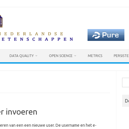
DATA QUALITY
OPEN SCIENCE
METRICS
PERSISTE
Sea
for:
D
er invoeren
voeren van een een nieuwe user. De username en het e-