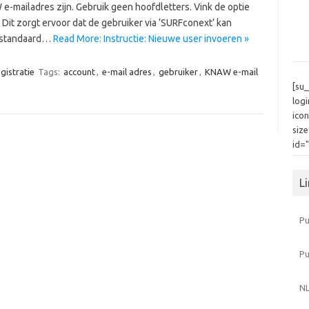
 e-mailadres zijn. Gebruik geen hoofdletters. Vink de optie
 Dit zorgt ervoor dat de gebruiker via ‘SURFconext’ kan
n standaard…
Read More: Instructie: Nieuwe user invoeren »
gistratie
Tags:
account
,
e-mail adres
,
gebruiker
,
KNAW e-mail
[su
log
icon
siz
id=
L
Pu
P
NL