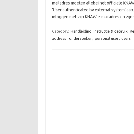
mailadres moeten allebei het officiële KNAW
‘User authenticated by external system’ aan.
inloggen met zijn KNAW e-mailadres en zij
Category:
Handleiding
Instructie & gebruik
Re
address
,
onderzoeker
,
personal user
,
users