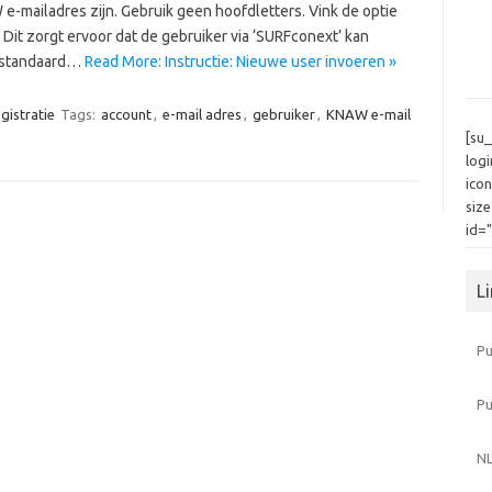
 e-mailadres zijn. Gebruik geen hoofdletters. Vink de optie
 Dit zorgt ervoor dat de gebruiker via ‘SURFconext’ kan
n standaard…
Read More: Instructie: Nieuwe user invoeren »
gistratie
Tags:
account
,
e-mail adres
,
gebruiker
,
KNAW e-mail
[su
log
icon
siz
id=
L
Pu
P
NL