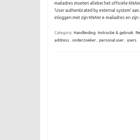
mailadres moeten allebei het officiële KNAW
‘User authenticated by external system’ aan.
inloggen met zijn KNAW e-mailadres en zij
Category:
Handleiding
Instructie & gebruik
Re
address
,
onderzoeker
,
personal user
,
users