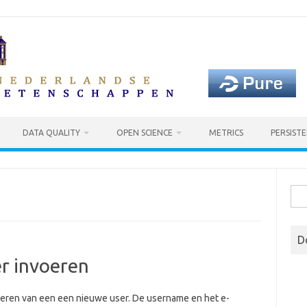
DATA QUALITY
OPEN SCIENCE
METRICS
PERSISTE
Sea
for:
D
er invoeren
voeren van een een nieuwe user. De username en het e-