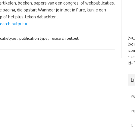
ftartikelen, boeken, papers van een congres, of webpublicaties.
 pagina, die opstart Wanneer je inlogt in Pure, kun je een
op of het plus-teken dat achter…
search output »
[su
icatietype
,
publication type
,
research output
log
icon
siz
id=
L
Pu
P
NL