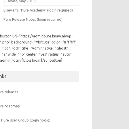
(Elsevier, May 2015)
Elsevier's "Pure Academy"
(
login required)
Pure Release Notes (
login required
)
_button url="https://adminpure.knaw.nl/wp-
in.php" background="#bfc9ca" color="#ffffff"
="icon: lock" title="Admin" style="Ghost"
e="2" wide="no" center="yes" radius="auto"
"admin_login"]blog login [/su_button]
inks
re releases
ure roadmap
 Pure User Group (login nodig)