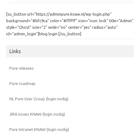
[su_button url="https://adminpure.knaw.nl/wp-login.php"
background="#bfc9ca" color="#ffffff" icon="icon: lock" title="Admin"
style="Ghost" size="2" wide="no" center="yes" radius="auto"
id="admin_login"]blog login [/su_button]
Links
Pure releases
Pure roadmap
NL Pure User Group (login nodig)
JIRA issues KNAW (login nodig)
Pure Intranet KNAW (login nodig)