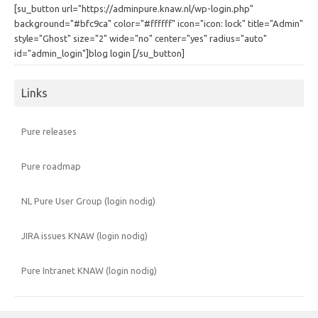
[su_button url="https://adminpure.knaw.nl/wp-login.php"
background="#bfc9ca" color="#ffffff" icon="icon: lock" title="Admin"
style="Ghost" size="2" wide="no" center="yes" radius="auto"
id="admin_login"]blog login [/su_button]
Links
Pure releases
Pure roadmap
NL Pure User Group (login nodig)
JIRA issues KNAW (login nodig)
Pure Intranet KNAW (login nodig)