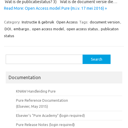
Wat is de publicatiestatus? 3) Wat is de document versie die…
Read More: Open Access model Pure (m.i.v. 17 mei 2016) »
Category:
Instructie & gebruik
Open Access
Tags:
document version
,
DOI
,
embargo
,
open access model
,
open access status
,
publicaton
status
Search
for:
Documentation
KNAW Handleiding Pure
Pure Reference Documentation
(Elsevier, May 2015)
Elsevier's "Pure Academy"
(
login required)
Pure Release Notes (
login required
)