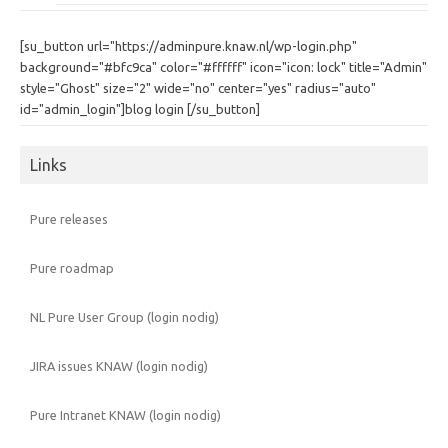
[su_button url="https://adminpure.knaw.nl/wp-login.php"
background="#bfc9ca" color="#ffffff" icon="icon: lock" title="Admin"
style="Ghost" size="2" wide="no" center="yes" radius="auto"
id="admin_login"]blog login [/su_button]
Links
Pure releases
Pure roadmap
NL Pure User Group (login nodig)
JIRA issues KNAW (login nodig)
Pure Intranet KNAW (login nodig)