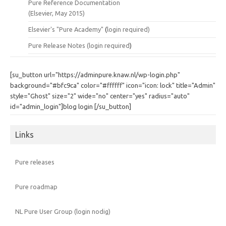
Pure Reference Documentation
(Elsevier, May 2015)
Elsevier's "Pure Academy"
(
login required)
Pure Release Notes (
login required
)
[su_button url="https://adminpure.knaw.nl/wp-login.php"
background="#bfc9ca" color="#ffffff" icon="icon: lock" title="Admin"
style="Ghost" size="2" wide="no" center="yes" radius="auto"
id="admin_login"]blog login [/su_button]
Links
Pure releases
Pure roadmap
NL Pure User Group (login nodig)