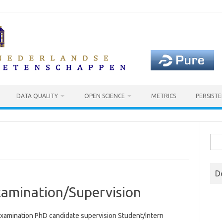
DATA QUALITY
OPEN SCIENCE
METRICS
PERSISTE
Sea
for:
D
xamination/Supervision
examination PhD candidate supervision Student/Intern