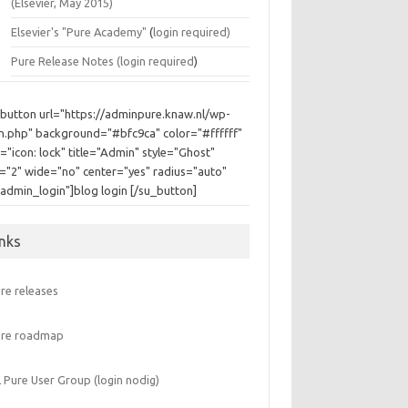
(Elsevier, May 2015)
Elsevier's "Pure Academy"
(
login required)
Pure Release Notes (
login required
)
_button url="https://adminpure.knaw.nl/wp-
in.php" background="#bfc9ca" color="#ffffff"
="icon: lock" title="Admin" style="Ghost"
e="2" wide="no" center="yes" radius="auto"
"admin_login"]blog login [/su_button]
inks
re releases
ure roadmap
 Pure User Group (login nodig)