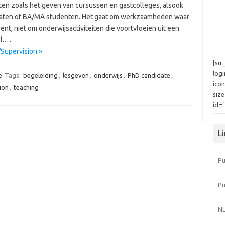
iten zoals het geven van cursussen en gastcolleges, alsook
daten of BA/MA studenten. Het gaat om werkzaamheden waar
ent, niet om onderwijsactiviteiten die voortvloeien uit een
ol.…
/Supervision »
[su
log
e
Tags:
begeleiding
,
lesgeven
,
onderwijs
,
PhD candidate
,
icon
ion
,
teaching
siz
id=
L
Pu
P
NL