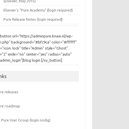
(Elsevier, May 2015)
Elsevier's "Pure Academy"
(
login required)
Pure Release Notes (
login required
)
_button url="https://adminpure.knaw.nl/wp-
in.php" background="#bfc9ca" color="#ffffff"
="icon: lock" title="Admin" style="Ghost"
e="2" wide="no" center="yes" radius="auto"
"admin_login"]blog login [/su_button]
inks
re releases
ure roadmap
 Pure User Group (login nodig)