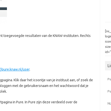
[su
cent toegevoegde resultaten van de KNAW-instituten. Rechts
log
icon
siz
id=
L
//pure.knaw.nl/user
.
Pu
agina. Klik daar het icoontje van je instituut aan, of zoek de
 inloggen met de gebruikersnaam en het wachtwoord dat je
P
plek.
rtpagina in Pure. In Pure zijn deze verdeeld over de
NL