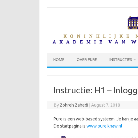
Skip
to
content
HOME
OVER PURE
INSTRUCTIES
Instructie: H1 – Inlog
By
Zohreh Zahedi
|
August 7, 2018
Pure is een web-based systeem. Je kan je a
De startpagina is
www.pure.knaw.nl