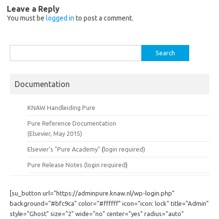
Leave a Reply
You must be
logged in
to post a comment.
Search
for:
Documentation
KNAW Handleiding Pure
Pure Reference Documentation
(Elsevier, May 2015)
Elsevier's "Pure Academy"
(
login required)
Pure Release Notes (
login required
)
[su_button url="https://adminpure.knaw.nl/wp-login.php"
background="#bfc9ca" color="#ffffff" icon="icon: lock" title="Admin"
style="Ghost" size="2" wide="no" center="yes" radius="auto"