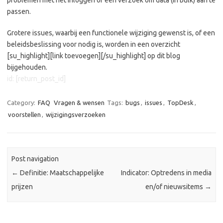
passen.
Grotere issues, waarbij een functionele wijziging gewenst is, of een
beleidsbeslissing voor nodig is, worden in een overzicht
[su_highlight][link toevoegen][/su_highlight] op dit blog
bijgehouden.
id: [return_post_id]
Category:
FAQ
Vragen & wensen
Tags:
bugs
,
issues
,
TopDesk
,
voorstellen
,
wijzigingsverzoeken
Post navigation
←
Definitie: Maatschappelijke
Indicator: Optredens in media
prijzen
en/of nieuwsitems
→