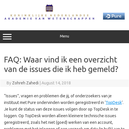
Skip
to
content
Menu
FAQ: Waar vind ik een overzicht
van de issues die ik heb gemeld?
By
Zohreh Zahedi
|
August 14, 2018
“Issues”, vragen en problemen die jij, of onderzoekers van je
instituut met Pure ondervinden worden geregistreerd in ‘
TopDesk
‘.
Je kunt de status van deze issues volgen door op TopDesk in te
loggen. Op TopDesk worden alleen kleinere technische issues
geregistreerd, zoals het niet (goed) werken van een account,
problemen met het inloggen of een verzoek om data (in bulk) aan te