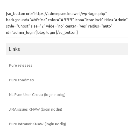
[su_button url="https://adminpure.knaw.nl/wp-login.php"
background="#bfc9ca" color="#ffffff" icon="icon: lock" title="Admin"
style="Ghost" size="2" wide="no" center="yes" radius="auto"
id="admin_login"]blog login [/su_button]
Links
Pure releases
Pure roadmap
NL Pure User Group (login nodig)
JIRA issues KNAW (login nodig)
Pure Intranet KNAW (login nodig)