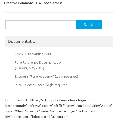
Creative Commons
,
OA
,
open access
Search
for:
Documentation
KNAW Handleiding Pure
Pure Reference Documentation
(Elsevier, May 2015)
Elsevier's "Pure Academy"
(
login required)
Pure Release Notes (
login required
)
[su_button url="https://adminpure.knaw.nl/wp-login.php"
background="#bfc9ca" color="#ffffff" icon="icon: lock" title="Admin"
style="Ghost" size="2" wide="no" center="yes" radius="auto"
id="admin_login"]blog login [/su_button]