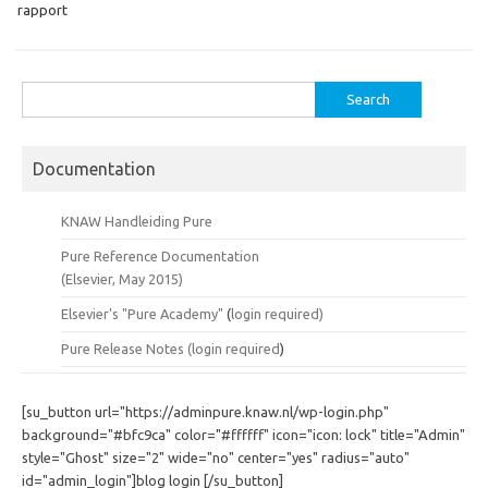
rapport
Search
for:
Documentation
KNAW Handleiding Pure
Pure Reference Documentation
(Elsevier, May 2015)
Elsevier's "Pure Academy"
(
login required)
Pure Release Notes (
login required
)
[su_button url="https://adminpure.knaw.nl/wp-login.php"
background="#bfc9ca" color="#ffffff" icon="icon: lock" title="Admin"
style="Ghost" size="2" wide="no" center="yes" radius="auto"
id="admin_login"]blog login [/su_button]