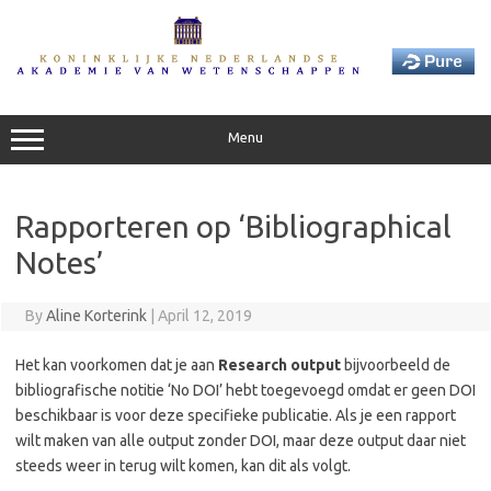
Skip
to
content
Menu
Rapporteren op ‘Bibliographical
Notes’
By
Aline Korterink
|
April 12, 2019
Het kan voorkomen dat je aan
Research output
bijvoorbeeld de
bibliografische notitie ‘No DOI’ hebt toegevoegd omdat er geen DOI
beschikbaar is voor deze specifieke publicatie. Als je een rapport
wilt maken van alle output zonder DOI, maar deze output daar niet
steeds weer in terug wilt komen, kan dit als volgt.