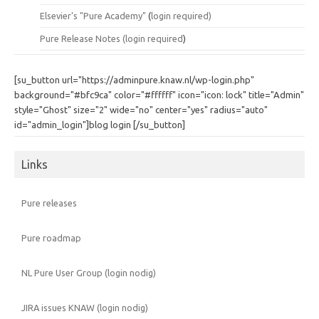
Elsevier's "Pure Academy"
(
login required)
Pure Release Notes (
login required
)
[su_button url="https://adminpure.knaw.nl/wp-login.php"
background="#bfc9ca" color="#ffffff" icon="icon: lock" title="Admin"
style="Ghost" size="2" wide="no" center="yes" radius="auto"
id="admin_login"]blog login [/su_button]
Links
Pure releases
Pure roadmap
NL Pure User Group (login nodig)
JIRA issues KNAW (login nodig)