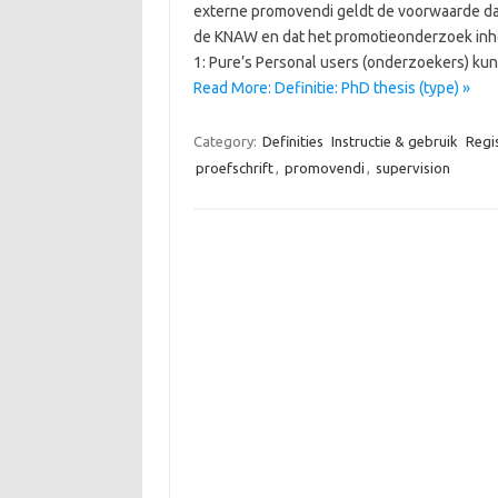
externe promovendi geldt de voorwaarde dat
de KNAW en dat het promotieonderzoek inhou
1: Pure’s Personal users (onderzoekers) ku
Read More: Definitie: PhD thesis (type) »
Category:
Definities
Instructie & gebruik
Regis
proefschrift
,
promovendi
,
supervision