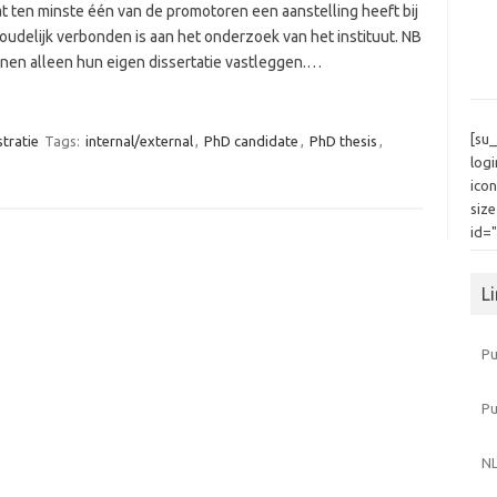
 ten minste één van de promotoren een aanstelling heeft bij
delijk verbonden is aan het onderzoek van het instituut. NB
nnen alleen hun eigen dissertatie vastleggen.…
[su
tratie
Tags:
internal/external
,
PhD candidate
,
PhD thesis
,
log
icon
siz
id=
L
Pu
P
NL