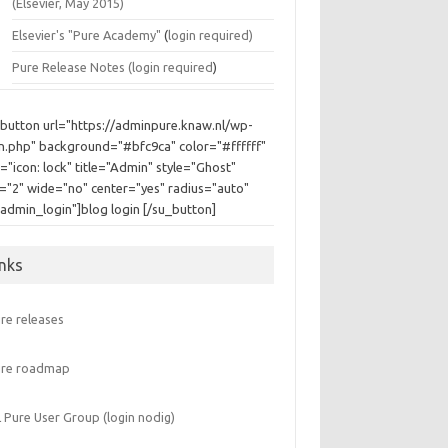
(Elsevier, May 2015)
Elsevier's "Pure Academy"
(
login required)
Pure Release Notes (
login required
)
_button url="https://adminpure.knaw.nl/wp-
in.php" background="#bfc9ca" color="#ffffff"
="icon: lock" title="Admin" style="Ghost"
e="2" wide="no" center="yes" radius="auto"
"admin_login"]blog login [/su_button]
inks
re releases
ure roadmap
 Pure User Group (login nodig)