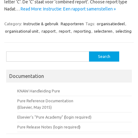
letter ‘C’. De ‘C’ staat voor ‘combined report‘. Choose report type
Nadat…
Read More: Instructie: Een rapport samenstellen »
Category:
Instructie & gebruik
Rapporteren
Tags:
organisatiedeel
,
organisational unit
,
rapport
,
report
,
reporting
,
selecteren
,
selecting
Search
for:
Documentation
KNAW Handleiding Pure
Pure Reference Documentation
(Elsevier, May 2015)
Elsevier's "Pure Academy"
(
login required)
Pure Release Notes (
login required
)