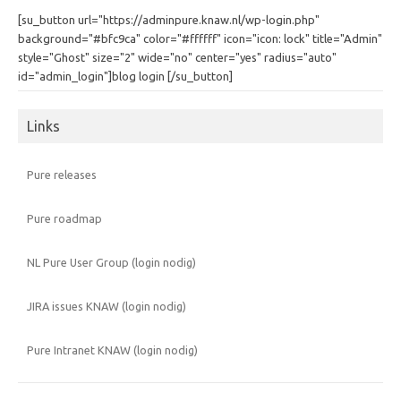
[su_button url="https://adminpure.knaw.nl/wp-login.php"
background="#bfc9ca" color="#ffffff" icon="icon: lock" title="Admin"
style="Ghost" size="2" wide="no" center="yes" radius="auto"
id="admin_login"]blog login [/su_button]
Links
Pure releases
Pure roadmap
NL Pure User Group (login nodig)
JIRA issues KNAW (login nodig)
Pure Intranet KNAW (login nodig)